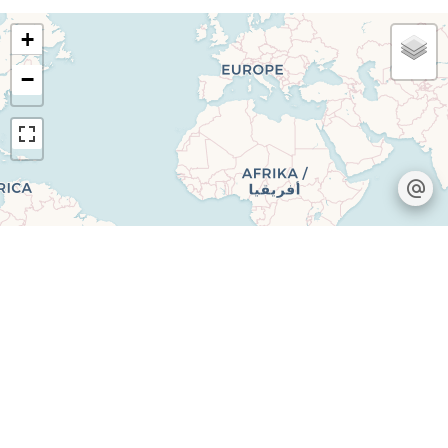
+
−
Leaflet