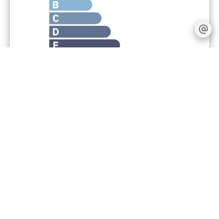
Надлежащее
уведомление
Комиссия продавца
Площадь по закону Карез
215 m²
Налог на имущество
4375 € / год
Коммунальные услуги
7248 € /
Ежегодный