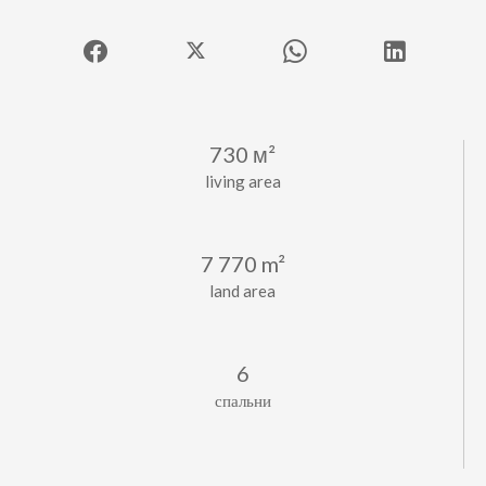
730 м²
living area
7 770 m²
land area
6
спальни